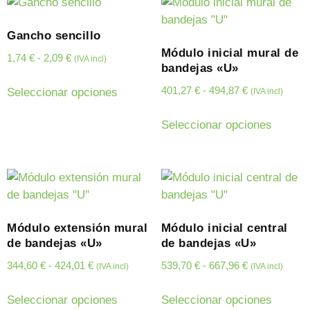
Gancho sencillo
Módulo inicial mural de
1,74
€
-
2,09
€
(IVA incl)
bandejas «U»
401,27
€
-
494,87
€
Seleccionar opciones
(IVA incl)
Seleccionar opciones
Módulo extensión mural
Módulo inicial central
de bandejas «U»
de bandejas «U»
344,60
€
-
424,01
€
539,70
€
-
667,96
€
(IVA incl)
(IVA incl)
Seleccionar opciones
Seleccionar opciones