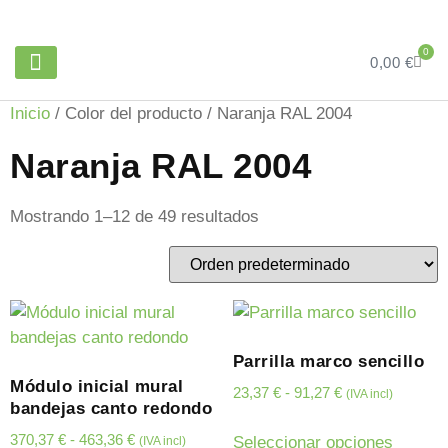
0
0,00
€
PARRILLAS Y ACCESORIOS
ÁNGULO RANURADO
Inicio
/ Color del producto / Naranja RAL 2004
Naranja RAL 2004
Mostrando 1–12 de 49 resultados
Parrilla marco sencillo
Módulo inicial mural
23,37
€
-
91,27
€
(IVA incl)
bandejas canto redondo
370,37
€
-
463,36
€
Seleccionar opciones
(IVA incl)