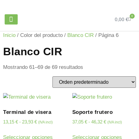
0
0,00
€
PARRILLAS Y ACCESORIOS
ÁNGULO RANURADO
Inicio
/ Color del producto /
Blanco CIR
/ Página 6
Blanco CIR
Mostrando 61–69 de 69 resultados
Terminal de visera
Soporte frutero
13,15
€
-
23,93
€
37,05
€
-
46,32
€
(IVA incl)
(IVA incl)
Seleccionar opciones
Seleccionar opciones